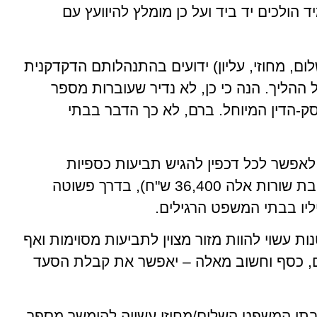
 הולכים יד ביד ועל כן מומלץ להיוועץ עם
ום, מחוזי, עליון) ידועים בהתנהלותם הדקדקנית
הליך. הנה כי כן, לא נדיר שעוברות מספר
-הדין המיוחל. ברם, לא כך הדבר בבתי
לאפשר לכל דכפין להגיש תביעות כספיות
בסכומים נמוכים יחסית (נכון למעוד כתיבת שורות אלה 36,400 ש"ח), בדרך פשוטה
יליו בבתי המשפט הרגילים.
ת עשוי להוות מזור מצוין לתביעות מסוימות ואף
ים, כסף וחשוב מאלה – יאפשר את קבלת הסעד
בתי המשפט השלום/מחוזי עשויה להימשך מספר