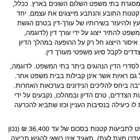
סגרת בתי משפט השלום השונים בארץ. ככלל,
טנות התובע והנתבע מייצגים את עצמם. יחד
ועץ ולהיעזר בשירותיו של עורך-דין בטרם הגשת
ט להתיר ייצוג על ידי עורך דין (לדוגמה,
איסור הייצוג חל רק על ההופעה במהלך הדיון
צדדים לקבל סיוע משפטי מעורך דין.
לסדרי הדין הנהוגים ביתר בתי המשפט. לדוגמה,
גם ראיות אשר אינן קבילות בבית משפט אחר.
רבה ביחס להליכים הנידונים בערכאות האחרות.
 הצדדים, טרם הדיון ובמהלכו, נקבעים על ידי
ו כיעילה בנסיבות העניין וכזו שתביא להכרעה
כל אדם רשאי להגיש תביעה בבית משפט לתביעות קטנות בסכום של עד 36,400 ₪ (נכון
דכן מעת לעת). תאגיד אינו רשאי להגיש תביעה